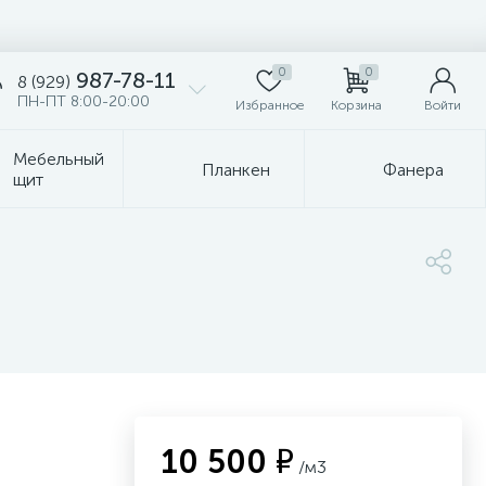
0
0
987-78-11
8 (929)
ПН-ПТ 8:00-20:00
Избранное
Корзина
Войти
Мебельный
Планкен
Фанера
щит
10 500 ₽
/м3