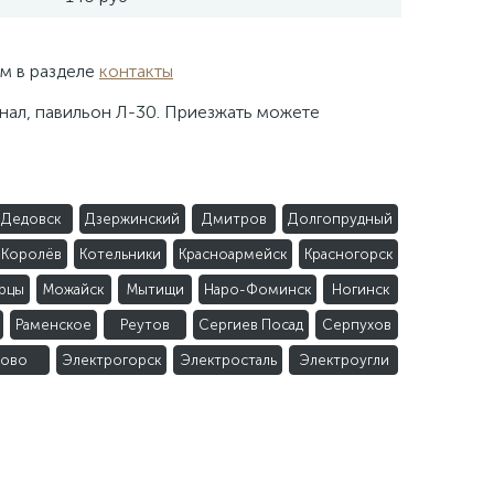
ым в разделе
контакты
инал, павильон Л-30. Приезжать можете
Дедовск
Дзержинский
Дмитров
Долгопрудный
Королёв
Котельники
Красноармейск
Красногорск
рцы
Можайск
Мытищи
Наро-Фоминск
Ногинск
Раменское
Реутов
Сергиев Посад
Серпухов
ово
Электрогорск
Электросталь
Электроугли