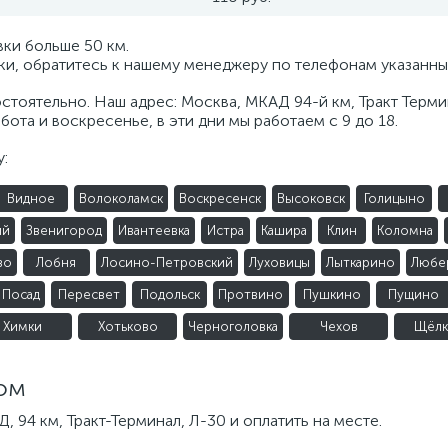
вки больше 50 км.
вки, обратитесь к нашему менеджеру по телефонам указанн
мостоятельно. Наш адрес: Москва, МКАД 94-й км, Тракт Терм
бота и воскресенье, в эти дни мы работаем с 9 до 18.
:
Видное
Волоколамск
Воскресенск
Высоковск
Голицыно
ий
Звенигород
Ивантеевка
Истра
Кашира
Клин
Коломна
во
Лобня
Лосино-Петровский
Луховицы
Лыткарино
Любе
 Посад
Пересвет
Подольск
Протвино
Пушкино
Пущино
Химки
Хотьково
Черноголовка
Чехов
Щёлк
ом
, 94 км, Тракт-Терминал, Л-30 и оплатить на месте.