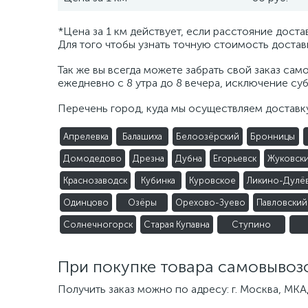
*Цена за 1 км действует, если расстояние доста
Для того чтобы узнать точную стоимость доста
Так же вы всегда можете забрать свой заказ са
ежедневно с 8 утра до 8 вечера, исключение суб
Перечень город, куда мы осуществляем доставку
Апрелевка
Балашиха
Белоозёрский
Бронницы
Домодедово
Дрезна
Дубна
Егорьевск
Жуковск
Краснозаводск
Кубинка
Куровское
Ликино-Дулё
Одинцово
Озёры
Орехово-Зуево
Павловский
Солнечногорск
Старая Купавна
Ступино
При покупке товара самовывоз
Получить заказ можно по адресу: г. Москва, МКАД