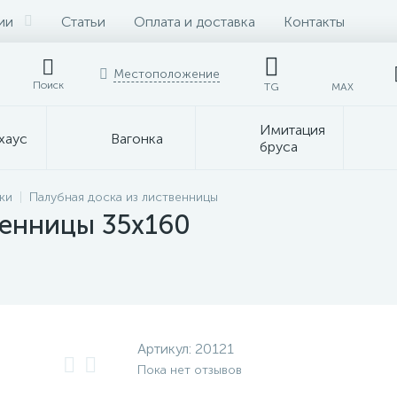
ии
Статьи
Оплата и доставка
Контакты
Местоположение
Поиск
TG
MAX
Имитация
хаус
Вагонка
бруса
ки
Палубная доска из лиственницы
венницы 35х160
Артикул:
20121
Пока нет отзывов