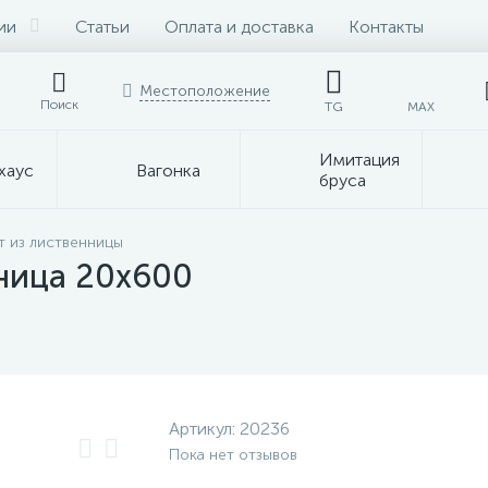
ии
Статьи
Оплата и доставка
Контакты
Местоположение
Поиск
TG
MAX
Имитация
хаус
Вагонка
бруса
 из лиственницы
ница 20х600
Артикул:
20236
Пока нет отзывов